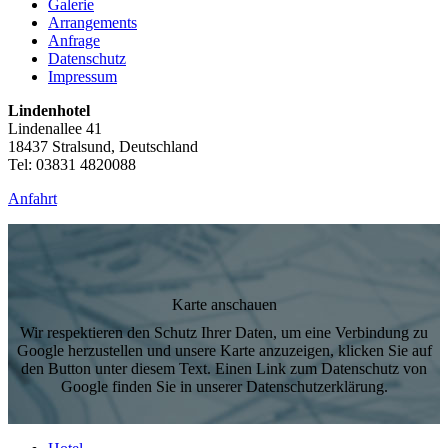
Galerie
Arrangements
Anfrage
Datenschutz
Impressum
Lindenhotel
Lindenallee 41
18437 Stralsund, Deutschland
Tel: 03831 4820088
Anfahrt
Karte anschauen
Wir respektieren den Schutz Ihrer Daten, um eine Verbindung zu
Google herzustellen und unsere Karte anzuzeigen, klicken Sie auf
den Button unter diesem Text. Einen Link zum Datenschutz von
Google finden Sie in unserer Datenschutzerklärung.